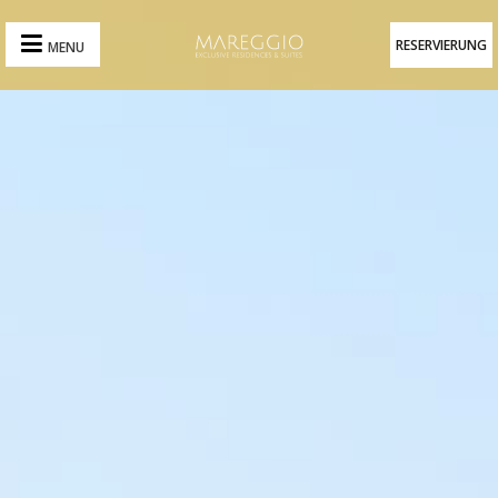
RESERVIERUNG
MENU
RESERVIERUNG
HOME
SUITEN
&
RESIDENZEN
ESSEN
&
TRINKEN
ERFAHRUNGEN
VERANSTALTUNGEN
DIE