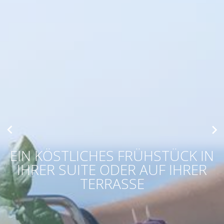
ΕΛ
DE
FR
Tel:
+30
27330
21113
Email:
info@mareggiosuites.gr
EIN KÖSTLICHES FRÜHSTÜCK IN
IHRER SUITE ODER AUF IHRER
TERRASSE