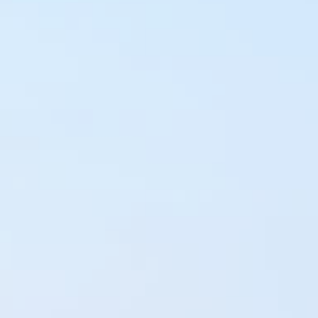
UMLIEGENDE
REGION
FOTOGALLERIE
ANGEBOTE
KONTAKTIERE
UNS
WARUM
SIE
BEI
UNS
DIREKT
BUCHEN
SOLLEN
PRIVACY
POLICY
EN