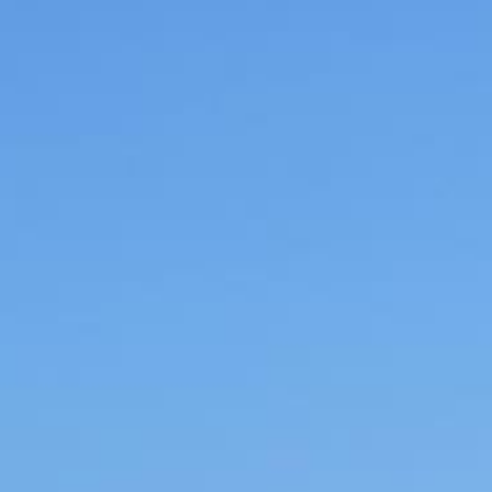
ALENTOURS
GALLERY
OFFRES
SPÉCIALES
CONTACTEZ
NOUS
DIX
RAISONS
POUR
RESERVER
DIRECTEMENT
AUPRES
DE
NOS
SERVICES
PRIVACY
POLICY