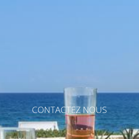
EN
ΕΛ
DE
FR
Tel:
+30
27330
21113
Email:
info@mareggiosuites.gr
CONTACTEZ NOUS