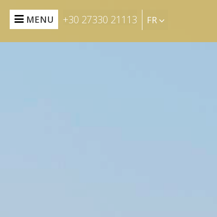
+30 27330 21113
MENU
FR
RÉSERVATION
ACCUEIL
RÉSIDENCES
ET
SUITES
BOISSONS
ET
ALIMENTATION
EXPÉRIENCES
ÉVÉNEMENTS
LES