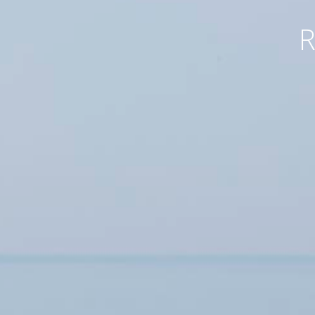
EN
R
ΕΛ
DE
FR