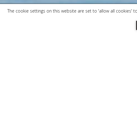
The cookie settings on this website are set to 'allow all cookies' 
Tel:
+30 27330 21113
Email:
info@mareggiosuites.gr
RESERVATIONS ANTIC
Offre Beach Escape -30 %
Profitez d'une réduction considérable de
bien à l'avance. Offre valable pour toutes
2026.
RÉSERVATION