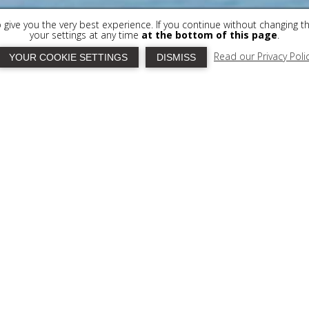
to give you the very best experience. If you continue without changing t
your settings at any time
at the bottom of this page
.
Read our Privacy Poli
YOUR COOKIE SETTINGS
DISMISS
IPEES
 jusqu' à 41% sur tous nos tarifs en réservant
 les réservations réalisées avant le 31 janvier