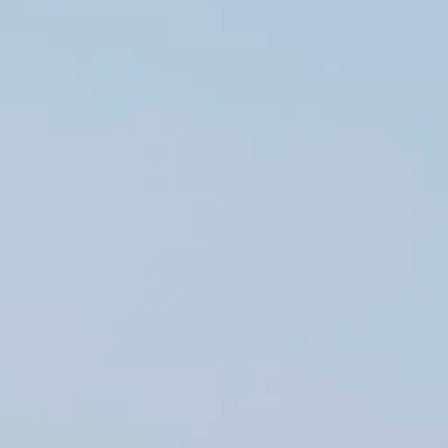
ALENTOURS
GALLERY
OFFRES
SPÉCIALES
CONTACTEZ
NOUS
DIX
RAISONS
POUR
RESERVER
DIRECTEMENT
AUPRES
DE
NOS
SERVICES
PRIVACY
POLICY